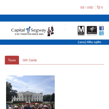
ES
USD
0
Tours
Gift Cards