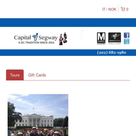
IT
NOK
0
Tours
Gift Cards